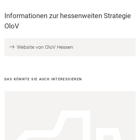
Informationen zur hessenweiten Strategie
OloV
(
Website von OloV Hessen
Ö
f
f
n
DAS KÖNNTE SIE AUCH INTERESSIEREN
e
t
i
n
e
i
n