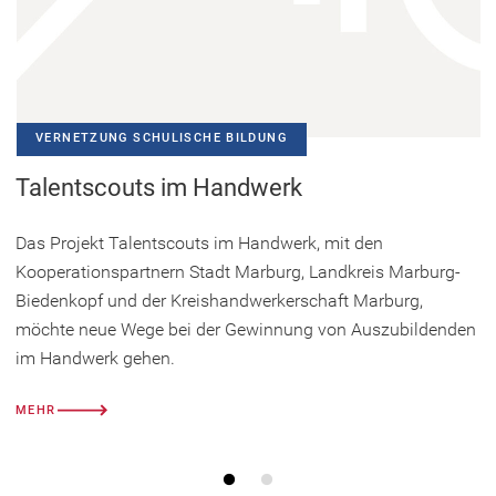
e
m
n
e
u
VERNETZUNG SCHULISCHE BILDUNG
e
Talentscouts im Handwerk
n
T
Das Projekt Talentscouts im Handwerk, mit den
a
Kooperationspartnern Stadt Marburg, Landkreis Marburg-
b
Biedenkopf und der Kreishandwerkerschaft Marburg,
)
möchte neue Wege bei der Gewinnung von Auszubildenden
im Handwerk gehen.
MEHR