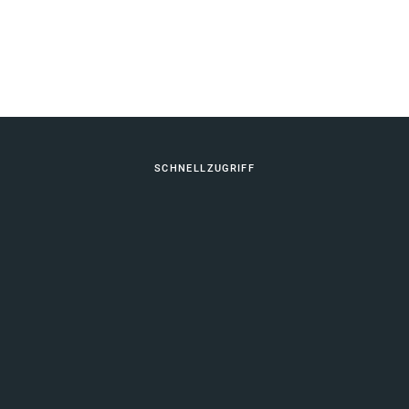
Fußbereich
SCHNELLZUGRIFF
Berufliche Bildung
Vernetzung Schulische Bildung
KONTAKT
Ihr Kontakt zu uns
SERVICE
Impressum