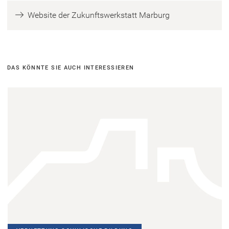
(
Website der Zukunftswerkstatt Marburg
Ö
f
f
n
DAS KÖNNTE SIE AUCH INTERESSIEREN
e
t
i
n
e
i
n
e
m
n
e
u