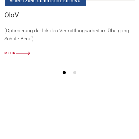
VERNETZUNG SCHULISCHE BILDUNG
e
OloV
n
T
(Optimierung der lokalen Vermittlungsarbeit im Übergang
a
Schule-Beruf)
b
)
MEHR